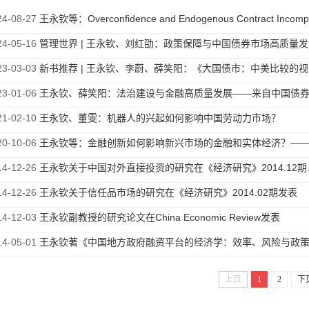
24-08-27
王永钦等：Overconfidence and Endogenous Contract Incomplete...
24-05-16
管理世界 | 王永钦、刘红劭：政策保障与中国债券市场高质量发展...
23-03-03
新书推荐 | 王永钦、李蔚、薛笑阳：《大国债市：中美比较的视角...
23-01-06
王永钦、薛笑阳：法治建设与金融高质量发展——来自中国债券市..
21-02-10
王永钦、董雯：机器人的兴起如何影响中国劳动力市场？
20-10-06
王永钦等：金融创新如何影响新兴市场的金融和实体经济？——兼..
14-12-26
王永钦关于中国对外直接投资的研究在《经济研究》2014.12期发表...
14-12-26
王永钦关于信任品市场的研究在《经济研究》2014.02期发表
14-12-03
王永钦副教授的研究论文在China Economic Review发表
14-05-01
王永钦著《中国地方政府融资平台的经济学：效率、风险与政策选..
上页
1
2
下